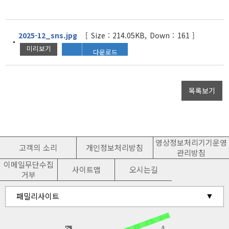
2025-12_sns.jpg
[ Size : 214.05KB, Down : 161 ]
미리보기
다운로드
목록보기
영상정보처리기기운영
고객의 소리
개인정보처리방침
관리방침
이메일무단수집
사이트맵
오시는길
거부
유관기관 홈페이지
패밀리사이트
남양주시청