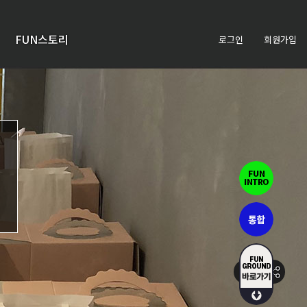
FUN스토리
로그인
회원가입
활동스
크랩
활동후
기
청소년
정책이
슈