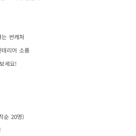
나는 썬캐쳐
인테리어 소품
보세요!
착순 20명)
성