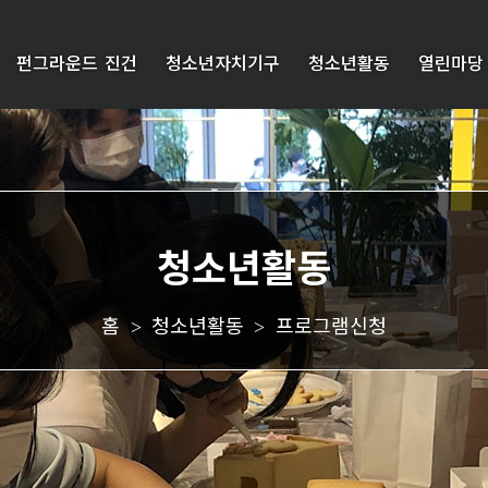
펀그라운드 진건
청소년자치기구
청소년활동
열린마당
인사말
청소년자치
펀마
공
위원회
을
지
설립배경 및
만들
사
연혁
기
항
비전과목표
유스
행
페스
사
시설안내
타
안
조직/연락처
내
오픈
홈
청소년활동
프로그램신청
CI소개
스페
보
>
>
이스
도
고객서비스헌장
자
프로
료
오시는길
그램
신청
FAQ
운