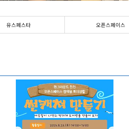
영
규
칙
고객의
유스페스타
오픈스페이스
소리
분
실
물
안
내