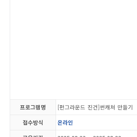
프로그램명
[펀그라운드 진건]썬캐쳐 만들기
접수방식
온라인