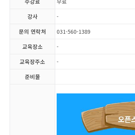
수강료
무료
강사
-
문의 연락처
031-560-1389
교육장소
-
교육장주소
-
준비물