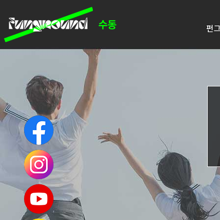
펀그
인쇄하기
페이스북 공유