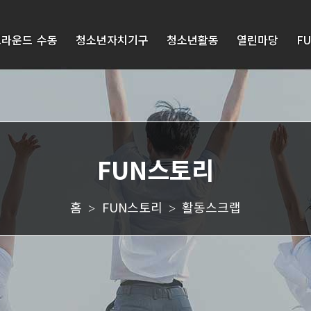
라운드 수동
청소년자치기구
청소년활동
열린마당
F
인사말
청소년운영
청소
공
위원회
년문
지
비전과 목표
화축
사
청소년동아
제
항
연혁
리
문화
보
시설안내
체험
도
조직/연락처
놀랩
자
료
CI소개
오픈
홈
FUN스토리
활동스크랩
스페
FAQ
>
>
고객서비스헌장
이스
자
오시는길
클래
료
스457
실
프로
고객의
그램
소리