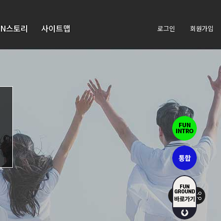
UN스토리
사이트맵
로그인
회원가입
활동스
사
크랩
이
트
맵