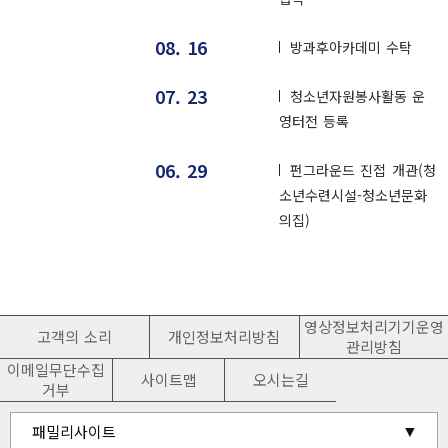
08. 16
방과후아카데미 수탁
07. 23
청소년자원봉사활동 운
영터전 등록
06. 29
펀그라운드 진접 개관(청
소년수련시설-청소년문화
의집)
영상정보처리기기운영
고객의 소리
개인정보처리방침
관리방침
이메일무단수집
사이트맵
오시는길
거부
유관기관 홈페이지
패밀리사이트