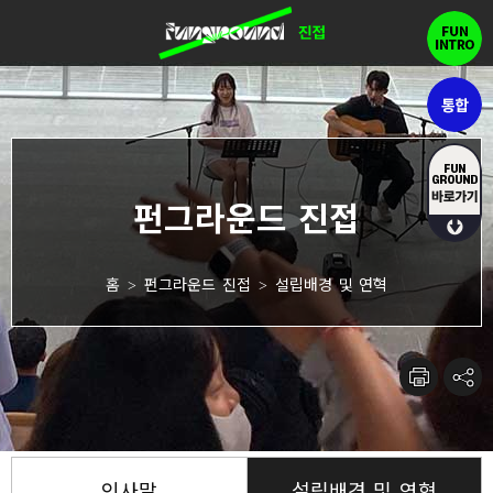
홈
펀그라운드 진접
설립배경 및 연혁
>
>
인사말
설립배경 및 연혁