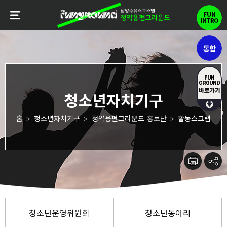
홈
청소년자치기구
정약용펀그라운드 홍보단
활동스크랩
>
>
>
청소년운영위원회
청소년동아리